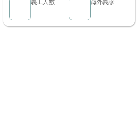
義工人數
海外義診
最新消息
【全仁中醫 X 麥兜】EP06 中醫乜東東 -「經
絡」「穴位」及「治療」
最後一集以生動的比喻拆解了中醫最抽象的經絡理論。校長用
「地下城市」比喻人體，將經絡比作道路，氣血比作貨車，穴
位則是城市的出入口，讓孩子輕鬆理解經絡系統的運作原理。