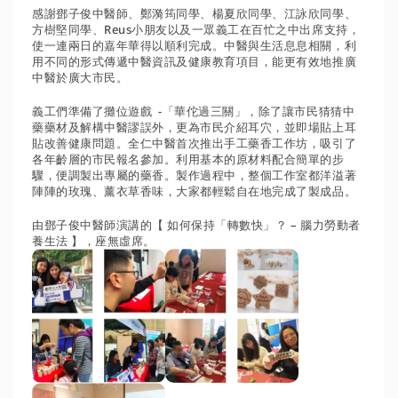
感謝鄧子俊中醫師、鄭漪筠同學、楊夏欣同學、江詠欣同學、
方樹堅同學、Reus小朋友以及一眾義工在百忙之中出席支持，
使一連兩日的嘉年華得以順利完成。中醫與生活息息相關，利
用不同的形式傳遞中醫資訊及健康教育項目，能更有效地推廣
中醫於廣大市民。
義工們準備了攤位遊戲  -「華佗過三關」，除了讓市民猜猜中
藥藥材及解構中醫謬誤外，更為市民介紹耳穴，並即場貼上耳
貼改善健康問題。全仁中醫首次推出手工藥香工作坊，吸引了
各年齡層的市民報名參加。利用基本的原材料配合簡單的步
驟，便調製出專屬的藥香。製作過程中，整個工作室都洋溢著
陣陣的玫瑰、薰衣草香味，大家都輕鬆自在地完成了製成品。
由鄧子俊中醫師演講的【 如何保持「轉數快」？ – 腦力勞動者
養生法 】，座無虛席。