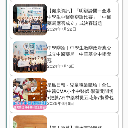
【健康資訊】「明辯論醫—全港
中學生中醫藥辯論比賽」「中醫
藥局應否成立」成決賽辯題
2024年7月22日
中學辯論︱中學生激辯政府應否
成立中醫藥局　中華基金中學奪
冠
2024年7月16日
星島日報 - 兒童職業體驗︳全仁
中醫CMA小小中醫師 學望聞問切
+把脈/秤中藥材煲五花茶/製香包
2025年6月6日
【義工招募】非洲義診服務 