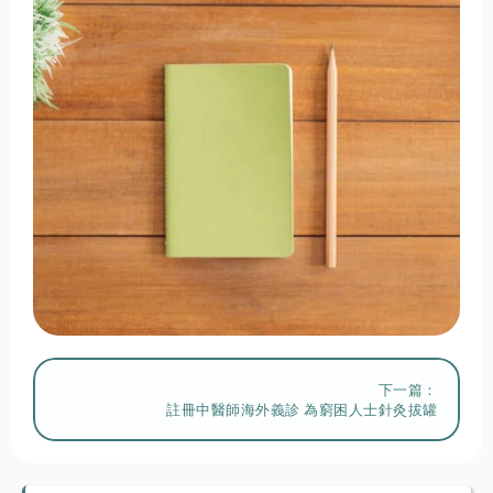
下一篇：
註冊中醫師海外義診 為窮困人士針灸拔罐